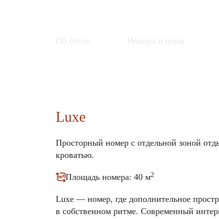
+7 (981) 409-99-99
Об отеле
Номера и цены
Luxe
Просторный номер с отдельной зоной отд
кроватью.
2
Площадь номера: 40 м
Luxe — номер, где дополнительное простр
в собственном ритме. Современный интер