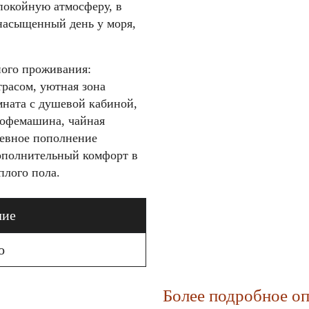
покойную атмосферу, в
 насыщенный день у моря,
ного проживания:
трасом, уютная зона
мната с душевой кабиной,
кофемашина, чайная
невное пополнение
Дополнительный комфорт в
плого пола.
чие
о
Более подробное оп